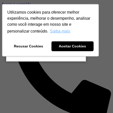
Ir para o conteúdo
Baixe nosso catálogo
Utilizamos cookies para oferecer melhor
contato@grampola.com.br
São Carlos/SP
experiência, melhorar o desempenho, analisar
e conheça toda nossa linha
como você interage em nosso site e
personalizar conteúdo.
Saiba mais
RECEBER AGORA!
Recusar Cookies
Aceitar Cookies
Não tenho interesse