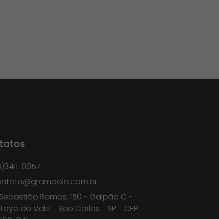
tatos
6)3411-0057
ontato@grampola.com.br
 Sebastião Ramos, 150 - Galpão C -
toya do Vale - São Carlos - SP - CEP: