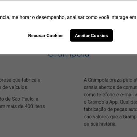
ência, melhorar o desempenho, analisar como você interage em 
Recusar Cookies
Aceitar Cookies
Grampola
resa que fabrica e
A Grampola preza pelo at
o de veículos.
canais abertos de comu
como telefone e e-mail a
do de São Paulo, a
o Grampola App. Qualida
com mais de 400 itens
fabricação de peças auto
são valores que a Gramp
de sua história.